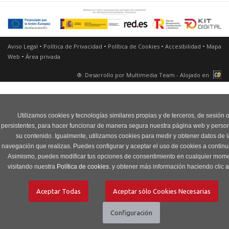
-
-
-
-
Aviso Legal
Política de Privacidad
Política de Cookies
Accesibilidad
Mapa
-
Web
Área privada
®. Desarrollo por
Multimedia Team
- Alojado en
Utilizamos cookies y tecnologías similares propias y de terceros, de sesión 
persistentes, para hacer funcionar de manera segura nuestra página web y person
su contenido. Igualmente, utilizamos cookies para medir y obtener datos de l
navegación que realizas. Puedes configurar y aceptar el uso de cookies a continu
Asimismo, puedes modificar tus opciones de consentimiento en cualquier mom
visitando nuestra
Política de cookies.
y obtener más información haciendo clic
a
ES